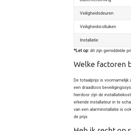
Veiligheidsdeuren
Veiligheidsrolluiken
Installatie
*Let op:
dit zijn gemiddelde p
Welke factoren b
De totaalprijs is voornamelijk
een draadloos beveiligingssys
hierdoor zijn de installatieko
erkende installateur in te sch
van een alarminstallatie is o
de prijs.
Heb ik recht op 