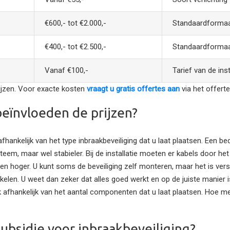
€600,- tot €2.000,-
Standaardformaa
€400,- tot €2.500,-
Standaardformaa
Vanaf €100,-
Tarief van de inst
rijzen. Voor exacte kosten
vraagt u gratis offertes aan
via het offerte
eïnvloeden de prijzen?
 afhankelijk van het type inbraakbeveiliging dat u laat plaatsen. Een 
teem, maar wel stabieler. Bij de installatie moeten er kabels door h
sten hoger. U kunt soms de beveiliging zelf monteren, maar het is ve
akelen. U weet dan zeker dat alles goed werkt en op de juiste manier i
ok afhankelijk van het aantal componenten dat u laat plaatsen. Hoe
subsidie voor inbraakbeveiliging?