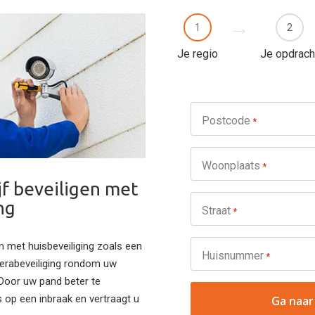
1
2
Je regio
Je opdrach
Postcode
*
Woonplaats
*
jf beveiligen met
ng
Straat
*
n met huisbeveiliging zoals een
Huisnummer
*
merabeveiliging rondom uw
 Door uw pand beter te
 op een inbraak en vertraagt u