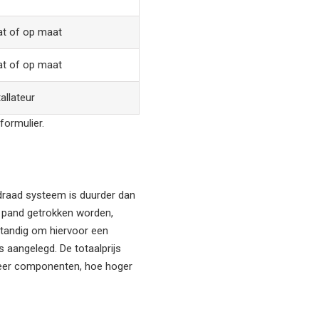
t of op maat
t of op maat
allateur
formulier.
bedraad systeem is duurder dan
et pand getrokken worden,
rstandig om hiervoor een
s aangelegd. De totaalprijs
 meer componenten, hoe hoger