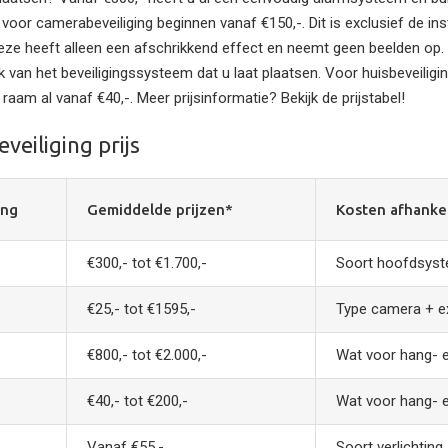
 voor camerabeveiliging beginnen vanaf €150,-. Dit is exclusief de in
deze heeft alleen een afschrikkend effect en neemt geen beelden op. 
jk van het beveiligingssysteem dat u laat plaatsen. Voor huisbeveiligi
n raam al vanaf €40,-. Meer prijsinformatie? Bekijk de prijstabel!
veiliging prijs
ing
Gemiddelde prijzen*
Kosten afhankel
€300,- tot €1.700,-
Soort hoofdsyste
€25,- tot €1595,-
Type camera + ex
€800,- tot €2.000,-
Wat voor hang- e
€40,- tot €200,-
Wat voor hang- e
Vanaf €55,-
Soort verlichting