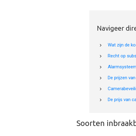
Navigeer dir
Wat zijn de ko
Recht op subs
Alarmsystee
De prijzen va
Camerabeveil
De prijs van c
Soorten inbraakb