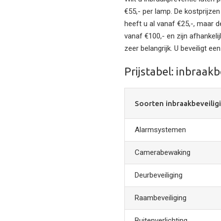
€55,- per lamp. De kostprijzen
heeft u al vanaf €25,-, maar 
vanaf €100,- en zijn afhankeli
zeer belangrijk. U beveiligt ee
Prijstabel: inbraakbe
Soorten inbraakbeveilig
Alarmsystemen
Camerabewaking
Deurbeveiliging
Raambeveiliging
Buitenverlichting