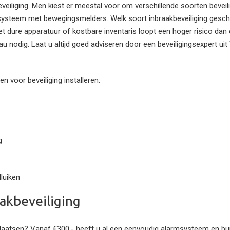
beveiliging. Men kiest er meestal voor om verschillende soorten bevei
ysteem met bewegingsmelders. Welk soort inbraakbeveiliging geschi
et dure apparatuur of kostbare inventaris loopt een hoger risico dan e
au nodig. Laat u altijd goed adviseren door een beveiligingsexpert u
 voor beveiliging installeren:
g
lluiken
akbeveiliging
 plaatsen? Vanaf €300,- heeft u al een eenvoudig alarmsysteem en bu