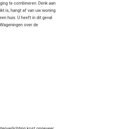
liging te combineren. Denk aan
kt is, hangt af van uw woning
en huis. U heeft in dit geval
it Wageningen over de
itenverlichting kost ongeveer