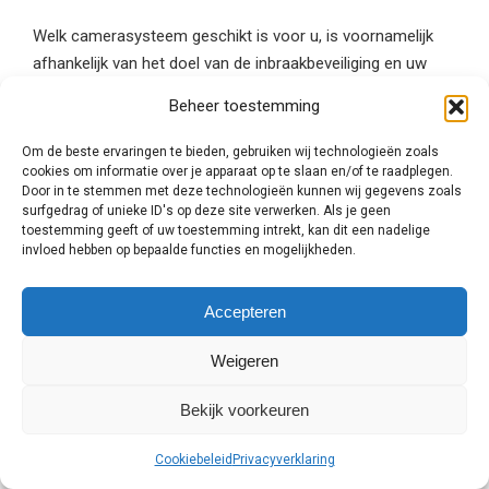
Welk camerasysteem geschikt is voor u, is voornamelijk
afhankelijk van het doel van de inbraakbeveiliging en uw
persoonlijke voorkeur. Een bulletcamera is bijvoorbeeld
Beheer toestemming
geschikt voor verre afstanden en met een
infraroodcamera bekijkt u de omgeving zelfs scherp in het
Om de beste ervaringen te bieden, gebruiken wij technologieën zoals
donker. Laat u daarom goed adviseren door een
cookies om informatie over je apparaat op te slaan en/of te raadplegen.
Door in te stemmen met deze technologieën kunnen wij gegevens zoals
beveiligingsexpert uit Nijmegen en
vraag altijd meerdere
surfgedrag of unieke ID's op deze site verwerken. Als je geen
vrijblijvende offertes aan
om te vergelijken!
toestemming geeft of uw toestemming intrekt, kan dit een nadelige
invloed hebben op bepaalde functies en mogelijkheden.
Plaatsing van de
beveiligingscamera
Accepteren
Weigeren
Bij een woning in Nijmegen kiest men er meestal voor om
een
beveiligingscamera
bij de voordeur en de achterdeur te
Bekijk voorkeuren
plaatsen. Zo kunt u altijd zien wie er voor de deur staat en
in de achtertuin is. Voor bedrijfspanden worden andere
Cookiebeleid
Privacyverklaring
eisen gesteld aan de beveiliging. In dit geval gaat het om