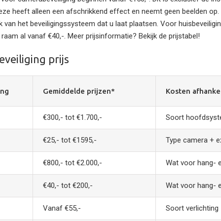
deze heeft alleen een afschrikkend effect en neemt geen beelden op. 
jk van het beveiligingssysteem dat u laat plaatsen. Voor huisbeveiligi
n raam al vanaf €40,-. Meer prijsinformatie? Bekijk de prijstabel!
veiliging prijs
ing
Gemiddelde prijzen*
Kosten afhankel
€300,- tot €1.700,-
Soort hoofdsyste
€25,- tot €1595,-
Type camera + ex
€800,- tot €2.000,-
Wat voor hang- e
€40,- tot €200,-
Wat voor hang- e
Vanaf €55,-
Soort verlichting