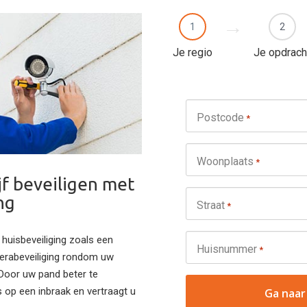
1
2
Je regio
Je opdrach
Postcode
*
Woonplaats
*
jf beveiligen met
ng
Straat
*
t huisbeveiliging zoals een
Huisnummer
*
merabeveiliging rondom uw
 Door uw pand beter te
 op een inbraak en vertraagt u