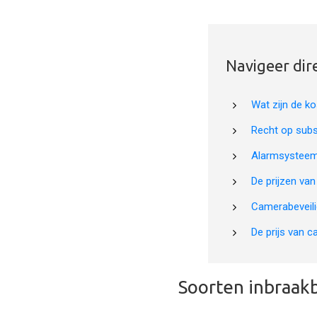
Navigeer dir
Wat zijn de ko
Recht op subs
Alarmsysteem 
De prijzen va
Camerabeveilig
De prijs van c
Soorten inbraakb