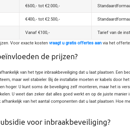
€600,- tot €2.000,-
Standaardformaa
€400,- tot €2.500,-
Standaardformaa
Vanaf €100,-
Tarief van de inst
rijzen. Voor exacte kosten
vraagt u gratis offertes aan
via het offerte
eïnvloeden de prijzen?
 afhankelijk van het type inbraakbeveiliging dat u laat plaatsen. Een 
teem, maar wel stabieler. Bij de installatie moeten er kabels door h
sten hoger. U kunt soms de beveiliging zelf monteren, maar het is ve
akelen. U weet dan zeker dat alles goed werkt en op de juiste manier i
ok afhankelijk van het aantal componenten dat u laat plaatsen. Hoe
subsidie voor inbraakbeveiliging?