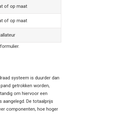
t of op maat
t of op maat
allateur
formulier.
bedraad systeem is duurder dan
et pand getrokken worden,
rstandig om hiervoor een
s aangelegd. De totaalprijs
 meer componenten, hoe hoger