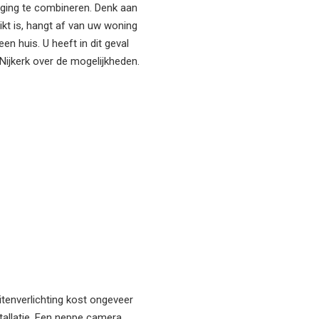
liging te combineren. Denk aan
kt is, hangt af van uw woning
en huis. U heeft in dit geval
 Nijkerk over de mogelijkheden.
itenverlichting kost ongeveer
stallatie. Een neppe camera