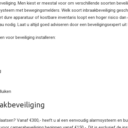
beveiliging. Men kiest er meestal voor om verschillende soorten bevei
ysteem met bewegingsmelders. Welk soort inbraakbeveiliging geschi
et dure apparatuur of kostbare inventaris loopt een hoger risico dan e
au nodig. Laat u altijd goed adviseren door een beveiligingsexpert uit
 voor beveiliging installeren:
g
lluiken
akbeveiliging
 plaatsen? Vanaf €300,- heeft u al een eenvoudig alarmsysteem en bu
 voor camerabeveiliging beginnen vanaf €150,-. Dit is exclusief de in