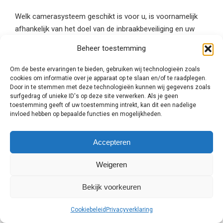
Welk camerasysteem geschikt is voor u, is voornamelijk
afhankelijk van het doel van de inbraakbeveiliging en uw
persoonlijke voorkeur. Een bulletcamera is bijvoorbeeld
Beheer toestemming
geschikt voor verre afstanden en met een
infraroodcamera bekijkt u de omgeving zelfs scherp in het
Om de beste ervaringen te bieden, gebruiken wij technologieën zoals
donker. Laat u daarom goed adviseren door een
cookies om informatie over je apparaat op te slaan en/of te raadplegen.
Door in te stemmen met deze technologieën kunnen wij gegevens zoals
beveiligingsexpert uit Veenendaal en
vraag altijd meerdere
surfgedrag of unieke ID's op deze site verwerken. Als je geen
vrijblijvende offertes aan
om te vergelijken!
toestemming geeft of uw toestemming intrekt, kan dit een nadelige
invloed hebben op bepaalde functies en mogelijkheden.
Plaatsing van de
beveiligingscamera
Accepteren
Weigeren
Bij een woning in Veenendaal kiest men er meestal voor
om een
beveiligingscamera
bij de voordeur en de
Bekijk voorkeuren
achterdeur te plaatsen. Zo kunt u altijd zien wie er voor de
deur staat en in de achtertuin is. Voor bedrijfspanden
Cookiebeleid
Privacyverklaring
worden andere eisen gesteld aan de beveiliging. In dit geval