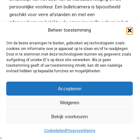
persoonlijke voorkeur. Een bulletcamera is bijvoorbeeld
geschikt voor verre afstanden en met een
infraroodcamera bekijkt u de omgeving zelfs scherp in het
Beheer toestemming
donker. Laat u daarom goed adviseren door een
beveiligingsexpert uit Urk en
vraag altijd meerdere
Om de beste ervaringen te bieden, gebruiken wij technologieën zoals
vrijblijvende offertes aan
om te vergelijken!
cookies om informatie over je apparaat op te slaan en/of te raadplegen.
Door in te stemmen met deze technologieën kunnen wij gegevens zoals
Plaatsing van de
surfgedrag of unieke ID's op deze site verwerken. Als je geen
toestemming geeft of uw toestemming intrekt, kan dit een nadelige
beveiligingscamera
invloed hebben op bepaalde functies en mogelijkheden.
Bij een woning in Urk kiest men er meestal voor om een
Accepteren
beveiligingscamera
bij de voordeur en de achterdeur te
plaatsen. Zo kunt u altijd zien wie er voor de deur staat en
Weigeren
in de achtertuin is. Voor bedrijfspanden worden andere
eisen gesteld aan de beveiliging. In dit geval gaat het om
Bekijk voorkeuren
het beveiligen met camerabeveiliging van voorraad,
Cookiebeleid
Privacyverklaring
goederen en werknemers. De plaatsing is belangrijk voor