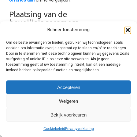
offertes aan
om te vergelijken.
Plaatsing van de
beveiligingscamera
Beheer toestemming
U moet altijd goed nadenken over de plaats waar u een
Om de beste ervaringen te bieden, gebruiken wij technologieën zoals
beveiligingscamera wilt plaatsen. Natuurlijk wilt u zoveel
cookies om informatie over je apparaat op te slaan en/of te raadplegen.
Door in te stemmen met deze technologieën kunnen wij gegevens zoals
mogelijk beeld opnemen, daarom is de plaatsing in een
surfgedrag of unieke ID's op deze site verwerken. Als je geen
hoek of onder een afdak niet altijd verstandig. Particulieren
toestemming geeft of uw toestemming intrekt, kan dit een nadelige
kiezen er meestal voor een plaatsing bij de voordeur en de
invloed hebben op bepaalde functies en mogelijkheden.
achterdeur. Bij bedrijfspanden worden er niet alleen
buitencamera’s geplaatst, maar ook binnencamera’s.
Accepteren
Bijvoorbeeld voor de inbraakbeveiliging van voorraad,
inventaris of de kassa in een winkel.
Weigeren
Binnen of buitencamera?
Bekijk voorkeuren
Wist u dat er beveiligingscamera’s speciaal voor binnen en
Cookiebeleid
Privacyverklaring
voor buiten zijn? Camerabeveiliging voor buiten zijn vaak