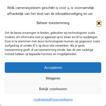
Welk camerasysteem geschikt is voor u, is voornamelijk
afhankelijk van het doel van de inbraakbeveiliging en uw
persoonlijke voorkeur. Een bulletcamera is bijvoorbeeld
Beheer toestemming
geschikt voor verre afstanden en met een
infraroodcamera bekijkt u de omgeving zelfs scherp in het
Om de beste ervaringen te bieden, gebruiken wij technologieën zoals
donker. Laat u daarom goed adviseren door een
cookies om informatie over je apparaat op te slaan en/of te raadplegen.
Door in te stemmen met deze technologieën kunnen wij gegevens zoals
beveiligingsexpert uit Enkhuizen en
vraag altijd meerdere
surfgedrag of unieke ID's op deze site verwerken. Als je geen
vrijblijvende offertes aan
om te vergelijken!
toestemming geeft of uw toestemming intrekt, kan dit een nadelige
invloed hebben op bepaalde functies en mogelijkheden.
Plaatsing van de
beveiligingscamera
Accepteren
Weigeren
Bij een woning in Enkhuizen kiest men er meestal voor om
een
beveiligingscamera
bij de voordeur en de achterdeur te
Bekijk voorkeuren
plaatsen. Zo kunt u altijd zien wie er voor de deur staat en
in de achtertuin is. Voor bedrijfspanden worden andere
Cookiebeleid
Privacyverklaring
eisen gesteld aan de beveiliging. In dit geval gaat het om