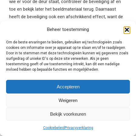
wie er voor de deur staat, controleer de beveiliging af en
toe en bekijk later het beeldmateriaal terug. Daarnaast
heeft de beveiliging ook een afschrikkend effect, want de
inbreker of overvaller weten dat ze opgenomen worden.
Beheer toestemming
Er zijn verschillende camerasystemen.
Om de beste ervaringen te bieden, gebruiken wij technologieën zoals
cookies om informatie over je apparaat op te slaan en/of te raadplegen.
Welk camerasysteem geschikt is voor u, is voornamelijk
Door in te stemmen met deze technologieën kunnen wij gegevens zoals
surfgedrag of unieke ID's op deze site verwerken. Als je geen
afhankelijk van het doel van de inbraakbeveiliging en uw
toestemming geeft of uw toestemming intrekt, kan dit een nadelige
persoonlijke voorkeur. Een bulletcamera is bijvoorbeeld
invloed hebben op bepaalde functies en mogelijkheden.
geschikt voor verre afstanden en met een
infraroodcamera bekijkt u de omgeving zelfs scherp in het
Accepteren
donker. Laat u daarom goed adviseren door een
beveiligingsexpert uit ‘s-Gravenzande en
vraag altijd
Weigeren
meerdere vrijblijvende offertes aan
om te vergelijken!
Bekijk voorkeuren
Plaatsing van de
beveiligingscamera
Cookiebeleid
Privacyverklaring