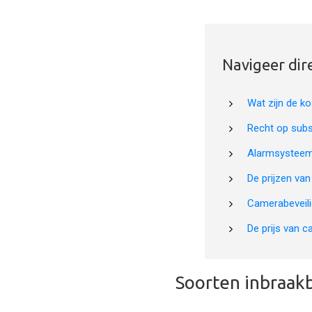
Navigeer dir
Wat zijn de ko
Recht op subs
Alarmsysteem
De prijzen va
Camerabeveili
De prijs van c
Soorten inbraakb