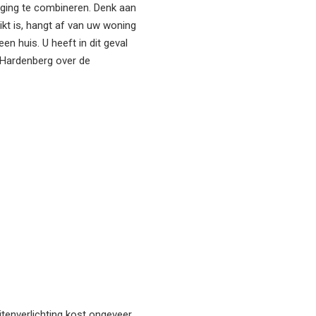
liging te combineren. Denk aan
kt is, hangt af van uw woning
en huis. U heeft in dit geval
t Hardenberg over de
itenverlichting kost ongeveer