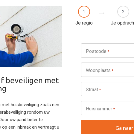
1
2
Je regio
Je opdrach
Postcode
*
Woonplaats
*
jf beveiligen met
ng
Straat
*
g met huisbeveiliging zoals een
Huisnummer
*
merabeveiliging rondom uw
 Door uw pand beter te
 op een inbraak en vertraagt u