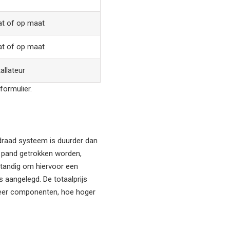
t of op maat
t of op maat
allateur
formulier.
bedraad systeem is duurder dan
et pand getrokken worden,
rstandig om hiervoor een
s aangelegd. De totaalprijs
 meer componenten, hoe hoger