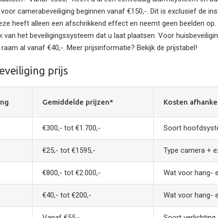
 voor camerabeveiliging beginnen vanaf €150,-. Dit is exclusief de in
deze heeft alleen een afschrikkend effect en neemt geen beelden op. 
jk van het beveiligingssysteem dat u laat plaatsen. Voor huisbeveiligi
n raam al vanaf €40,-. Meer prijsinformatie? Bekijk de prijstabel!
veiliging prijs
ing
Gemiddelde prijzen*
Kosten afhankel
€300,- tot €1.700,-
Soort hoofdsyste
€25,- tot €1595,-
Type camera + ex
€800,- tot €2.000,-
Wat voor hang- e
€40,- tot €200,-
Wat voor hang- e
Vanaf €55,-
Soort verlichting