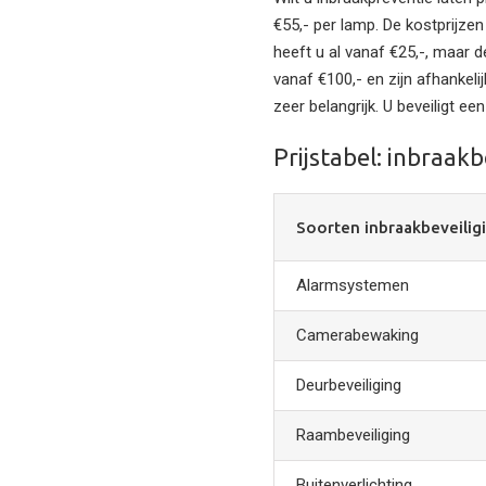
€55,- per lamp. De kostprijzen
heeft u al vanaf €25,-, maar 
vanaf €100,- en zijn afhankeli
zeer belangrijk. U beveiligt ee
Prijstabel: inbraakbe
Soorten inbraakbeveilig
Alarmsystemen
Camerabewaking
Deurbeveiliging
Raambeveiliging
Buitenverlichting