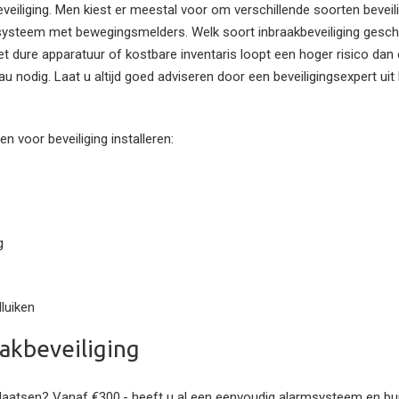
beveiliging. Men kiest er meestal voor om verschillende soorten bevei
ysteem met bewegingsmelders. Welk soort inbraakbeveiliging geschi
et dure apparatuur of kostbare inventaris loopt een hoger risico dan e
au nodig. Laat u altijd goed adviseren door een beveiligingsexpert ui
 voor beveiliging installeren:
g
lluiken
akbeveiliging
 plaatsen? Vanaf €300,- heeft u al een eenvoudig alarmsysteem en bu