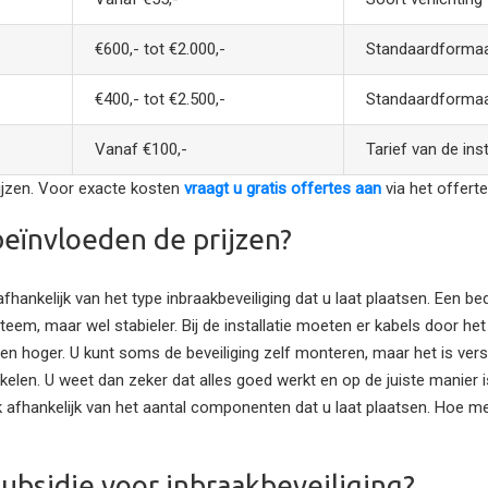
€600,- tot €2.000,-
Standaardformaa
€400,- tot €2.500,-
Standaardformaa
Vanaf €100,-
Tarief van de inst
rijzen. Voor exacte kosten
vraagt u gratis offertes aan
via het offerte
eïnvloeden de prijzen?
 afhankelijk van het type inbraakbeveiliging dat u laat plaatsen. Een 
teem, maar wel stabieler. Bij de installatie moeten er kabels door h
sten hoger. U kunt soms de beveiliging zelf monteren, maar het is ve
akelen. U weet dan zeker dat alles goed werkt en op de juiste manier i
ok afhankelijk van het aantal componenten dat u laat plaatsen. Hoe
subsidie voor inbraakbeveiliging?