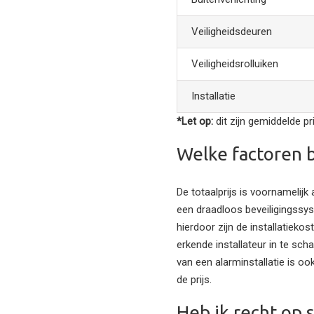
Veiligheidsdeuren
Veiligheidsrolluiken
Installatie
*Let op:
dit zijn gemiddelde p
Welke factoren b
De totaalprijs is voornamelijk
een draadloos beveiligingssys
hierdoor zijn de installatieko
erkende installateur in te sch
van een alarminstallatie is o
de prijs.
Heb ik recht op 