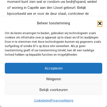
moment kunt zien wat er rondom uw bedrijfspand, winkel
of woning in Capelle aan den IJssel gebeurt. Bekijk
bijvoorbeeld wie er voor de deur staat, controleer de
beveiliging af en toe en bekijk later het beeldmateriaal
Beheer toestemming
terug. Daarnaast heeft de beveiliging ook een afschrikkend
effect, want de inbreker of overvaller weten dat ze
Om de beste ervaringen te bieden, gebruiken wij technologieën zoals
opgenomen worden.
cookies om informatie over je apparaat op te slaan en/of te raadplegen.
Door in te stemmen met deze technologieën kunnen wij gegevens zoals
surfgedrag of unieke ID's op deze site verwerken. Als je geen
Er zijn verschillende camerasystemen.
toestemming geeft of uw toestemming intrekt, kan dit een nadelige
invloed hebben op bepaalde functies en mogelijkheden.
Welk camerasysteem geschikt is voor u, is voornamelijk
afhankelijk van het doel van de inbraakbeveiliging en uw
Accepteren
persoonlijke voorkeur. Een bulletcamera is bijvoorbeeld
geschikt voor verre afstanden en met een
Weigeren
infraroodcamera bekijkt u de omgeving zelfs scherp in het
donker. Laat u daarom goed adviseren door een
Bekijk voorkeuren
beveiligingsexpert uit Capelle aan den IJssel en
vraag altijd
meerdere vrijblijvende offertes aan
om te vergelijken!
Cookiebeleid
Privacyverklaring